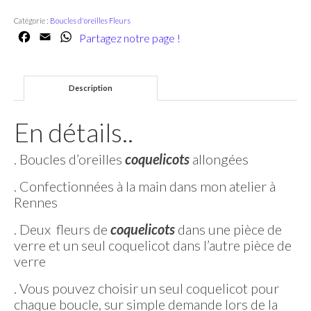
coquelicots
Catégorie :
Boucles d'oreilles Fleurs
allongées
Facebook
Email
WhatsApp
Partagez notre page !
en
argent
massif
Description
En détails..
. Boucles d’oreilles
coquelicots
allongées
. Confectionnées à la main dans mon atelier à
Rennes
. Deux fleurs de
coquelicots
dans une pièce de
verre et un seul coquelicot dans l’autre pièce de
verre
. Vous pouvez choisir un seul coquelicot pour
chaque boucle, sur simple demande lors de la