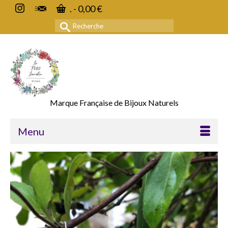
.
-
0,00
€
Rechercher :
Marque Française de Bijoux Naturels
Menu